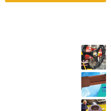
آخرین مطالب
تعمیر و ساخت کلکتور موتورخانه
6 مرداد 1405
کویل مسی منبع کویلی هواساز کندانسور چیلر
و مبدل حرارتی
6 مرداد 1405
تعمیر بویلر بخار و آب داغ تعمیر صفحه لوله،
تیوب و بدنه