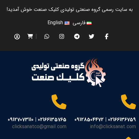
به سایت رسمی گروه صنعتی تولیدی کلیک صنعت خوش آمدید!
فارسی
English
02166135765 | 09127073110
02166136759 | 09128504472
clicksanatco@gmail.com
info@clicksanat.com