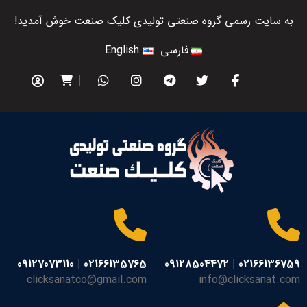
به سایت رسمی گروه صنعتی تولیدی کلیک صنعت خوش آمدید!
فارسی
English
02166135765 | 09127073110
02166136759 | 09128504472
clicksanatco@gmail.com
info@clicksanat.com