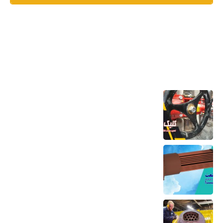
آخرین مطالب
تعمیر و ساخت کلکتور موتورخانه
6 مرداد 1405
کویل مسی منبع کویلی هواساز کندانسور چیلر
و مبدل حرارتی
6 مرداد 1405
تعمیر بویلر بخار و آب داغ تعمیر صفحه لوله،
تیوب و بدنه