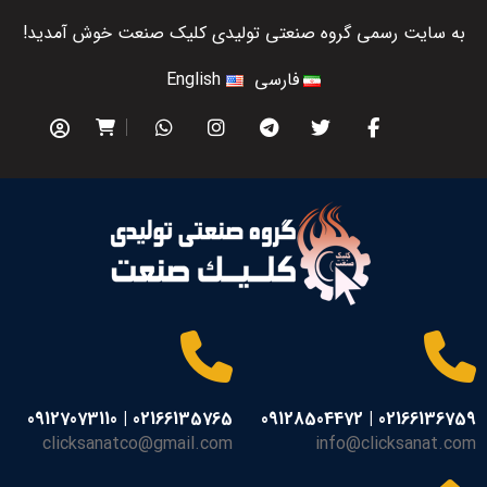
به سایت رسمی گروه صنعتی تولیدی کلیک صنعت خوش آمدید!
فارسی
English
02166135765 | 09127073110
02166136759 | 09128504472
clicksanatco@gmail.com
info@clicksanat.com