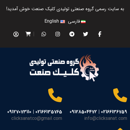
به سایت رسمی گروه صنعتی تولیدی کلیک صنعت خوش آمدید!
فارسی
English
02166135765 | 09127073110
02166136759 | 09128504472
clicksanatco@gmail.com
info@clicksanat.com