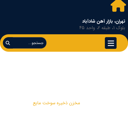
تهران، بازار آهن شادآباد
بلوک 1، طبقه 2، واحد 45
مخزن ذخیره سوخت
مایع
مخزن ذخیره سوخت مایع