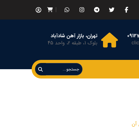
تهران، بازار آهن شادآباد
cli
بلوک 1، طبقه 2، واحد 45
ی و انواع آن
 آن