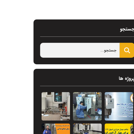
ستجو
روژه ها