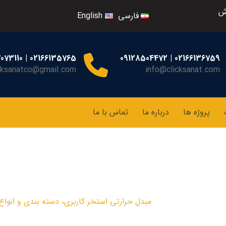
ش
فارسی
English
02166135765 | 09127073110
02166136759 | 09128504472
cksanatco@gmail.com
info@clicksanat.com
پروژه ها
درباره ما
تماس با ما
ستخر کاربری، دسته بند
انتقال حرارت
مبدل حرارتی استخر کاربری، دسته بندی و انواع