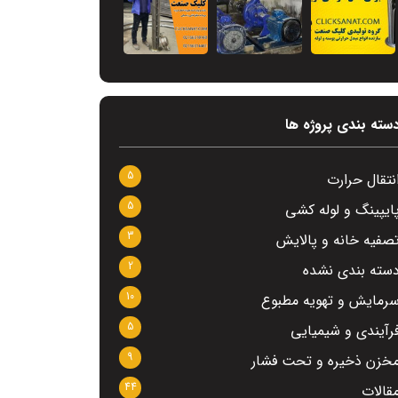
سته بندی پروژه ها
5
نتقال حرارت
5
ایپینگ و لوله کشی
3
صفیه خانه و پالایش
2
سته بندی نشده
10
رمایش و تهویه مطبوع
5
رآیندی و شیمیایی
9
خزن ذخیره و تحت فشار
44
قالات