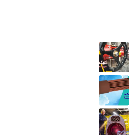
آخرین مطالب
تعمیر و ساخت کلکتور موتورخانه
6 مرداد 1405
کویل مسی منبع کویلی هواساز کندانسور چیلر
و مبدل حرارتی
6 مرداد 1405
تعمیر بویلر بخار و آب داغ تعمیر صفحه لوله،
تیوب و بدنه
5 مرداد 1405