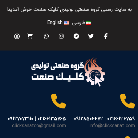
به سایت رسمی گروه صنعتی تولیدی کلیک صنعت خوش آمدید!
فارسی
English
02166135765 | 09127073110
02166136759 | 09128504472
clicksanatco@gmail.com
info@clicksanat.com