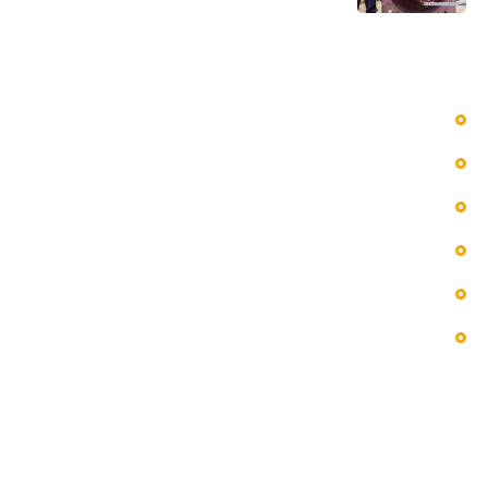
دسترسی سریع به منوها
بلاگ
پروژه ها
تماس با ما
خدمات ما
درباره ما
فروشگاه
اطلاعات تماس
ایران، تهران، بازار آهن غرب تهران، مجتمع تجاری پاییزان،
بلوک 1، طبقه 2، واحد 45