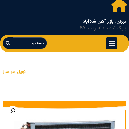
تهران، بازار آهن شادآباد
بلوک 1، طبقه 2، واحد 45
کویل هواساز
محصولات
کویل هواساز