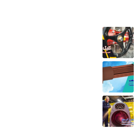
آخرین مطالب
تعمیر و ساخت کلکتور موتورخانه
6 مرداد 1405
کویل مسی منبع کویلی هواساز کندانسور چیلر
و مبدل حرارتی
6 مرداد 1405
تعمیر بویلر بخار و آب داغ تعمیر صفحه لوله،
تیوب و بدنه
5 مرداد 1405
دسترسی سریع به منوها