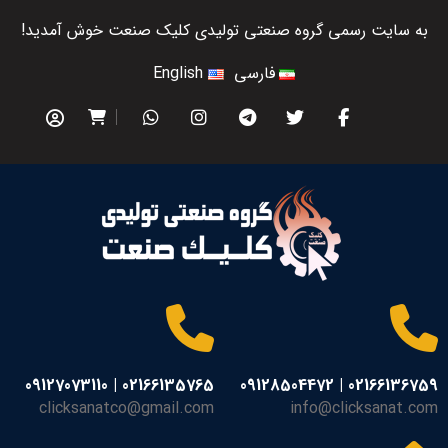
به سایت رسمی گروه صنعتی تولیدی کلیک صنعت خوش آمدید!
فارسی
English
02166135765 | 09127073110
02166136759 | 09128504472
clicksanatco@gmail.com
info@clicksanat.com