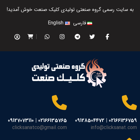
به سایت رسمی گروه صنعتی تولیدی کلیک صنعت خوش آمدید!
فارسی
English
02166135765 | 09127073110
02166136759 | 09128504472
clicksanatco@gmail.com
info@clicksanat.com