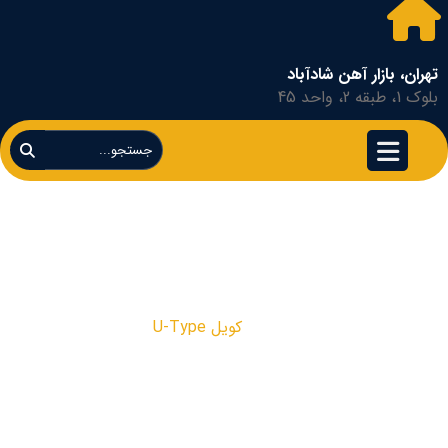
تهران، بازار آهن شادآباد
بلوک 1، طبقه 2، واحد 45
کویل U-Type
کویل U-Type