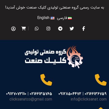
به سایت رسمی گروه صنعتی تولیدی کلیک صنعت خوش آمدید!
فارسی
English
02166135765 | 09127073110
02166136759 | 09128504472
clicksanatco@gmail.com
info@clicksanat.com