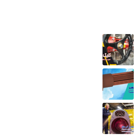
آخرین مطالب
تعمیر و ساخت کلکتور موتورخانه
6 مرداد 1405
کویل مسی منبع کویلی هواساز کندانسور چیلر
و مبدل حرارتی
6 مرداد 1405
تعمیر بویلر بخار و آب داغ تعمیر صفحه لوله،
تیوب و بدنه
5 مرداد 1405