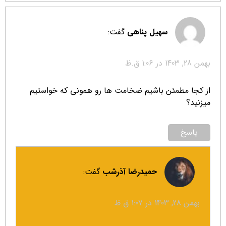
سهیل پناهی
گفت:
بهمن 28, 1403 در 1:06 ق.ظ
از کجا مطمئن باشیم ضخامت ها رو همونی که خواستیم
میزنید؟
پاسخ
حمیدرضا آذرشب
گفت:
بهمن 28, 1403 در 1:07 ق.ظ