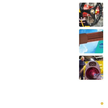
تعمیر و ساخت کلکتور موتورخانه
6 مرداد 1405
کویل مسی منبع کویلی هواساز کندانسور چیلر
و مبدل حرارتی
6 مرداد 1405
تعمیر بویلر بخار و آب داغ تعمیر صفحه لوله،
تیوب و بدنه
5 مرداد 1405
دسترسی سریع به منوها
بلاگ