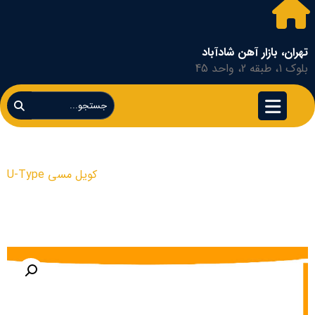
تهران، بازار آهن شادآباد
بلوک 1، طبقه 2، واحد 45
کویل مسی U-Type
محصولات
کویل مسی U-Type