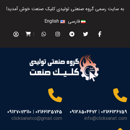
به سایت رسمی گروه صنعتی تولیدی کلیک صنعت خوش آمدید!
فارسی
English
02166135765 | 09127073110
02166136759 | 09128504472
clicksanatco@gmail.com
info@clicksanat.com