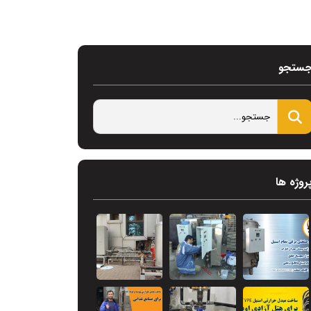
ستجو
روژه ها