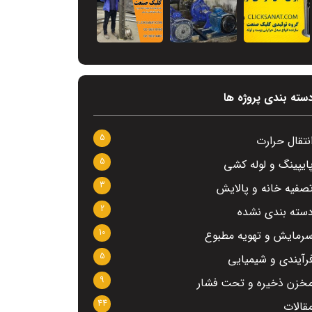
سته بندی پروژه ها
5
نتقال حرارت
5
ایپینگ و لوله کشی
3
صفیه خانه و پالایش
2
سته بندی نشده
10
رمایش و تهویه مطبوع
5
رآیندی و شیمیایی
9
خزن ذخیره و تحت فشار
44
قالات