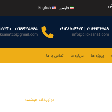
ش
فارسی
English
02166135765 | 09127073110
02166136759 | 09128504472
cksanatco@gmail.com
info@clicksanat.com
پروژه ها
درباره ما
تماس با ما
موتورخانه هوشمند
مقالات
موتورخانه هوشمند