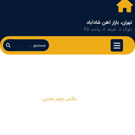
تهران، بازار آهن شادآباد
بلوک 1، طبقه 2، واحد 45
عکس چیلر جذبی
عکس چیلر جذبی