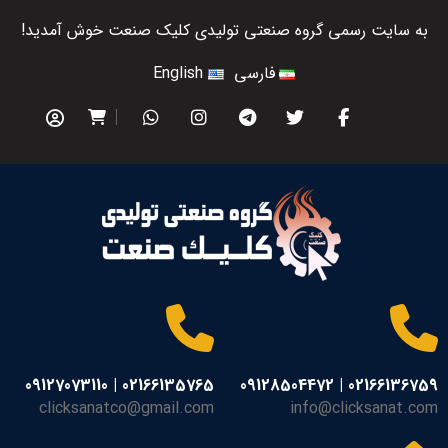
به سایت رسمی گروه صنعتی تولیدی کلیک صنعت خوش آمدید!
فارسی
English
02166135765 | 09127073110
02166136759 | 09128504472
clicksanatco@gmail.com
info@clicksanat.com