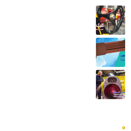
تعمیر و ساخت کلکتور موتورخانه
6 مرداد 1405
کویل مسی منبع کویلی هواساز کندانسور چیلر
و مبدل حرارتی
6 مرداد 1405
تعمیر بویلر بخار و آب داغ تعمیر صفحه لوله،
تیوب و بدنه
5 مرداد 1405
دسترسی سریع به منوها
بلاگ