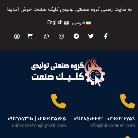
به سایت رسمی گروه صنعتی تولیدی کلیک صنعت خوش آمدید!
فارسی
English
02166135765 | 09127073110
02166136759 | 09128504472
clicksanatco@gmail.com
info@clicksanat.com