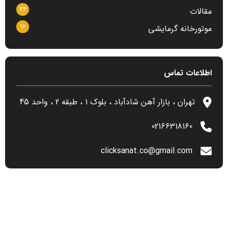
44
مقالات
16
موتورخانه گرمایشی
اطلاعات تماس
تهران ، بازار آهن شادآباد ، بلوک 1 ، طبقه 2 ، واحد 45
02166318160
clicksanat.co@gmail.com
آخرین مطالب