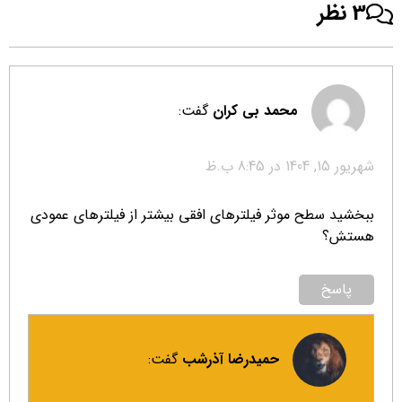
3 نظر
محمد بی کران
گفت:
شهریور 15, 1404 در 8:45 ب.ظ
ببخشید سطح موثر فیلتر‌های افقی بیشتر از فیلتر‌های عمودی
هستش؟
پاسخ
حمیدرضا آذرشب
گفت: