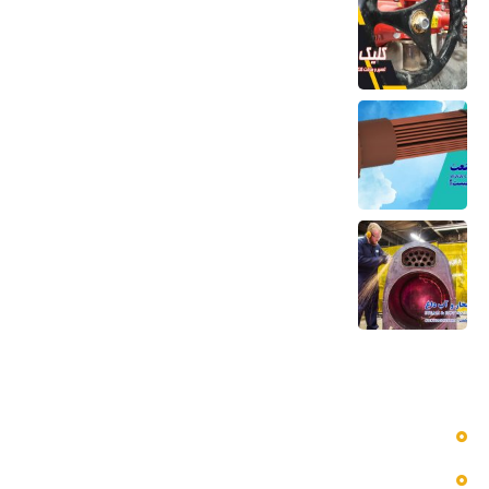
6 مرداد 1405
کویل مسی منبع کویلی هواساز کندانسور چیلر
و مبدل حرارتی
6 مرداد 1405
تعمیر بویلر بخار و آب داغ تعمیر صفحه لوله،
تیوب و بدنه
5 مرداد 1405
دسترسی سریع به منوها
بلاگ
پروژه ها