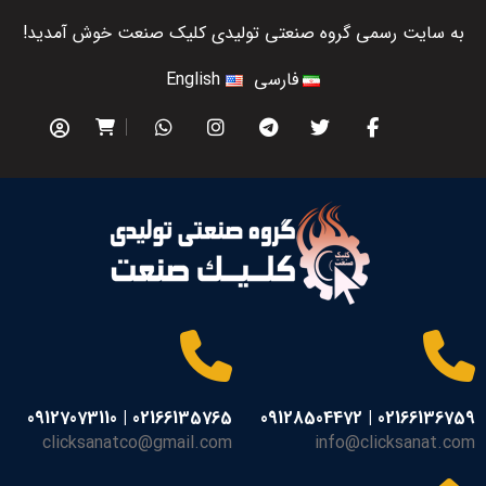
به سایت رسمی گروه صنعتی تولیدی کلیک صنعت خوش آمدید!
فارسی
English
02166135765 | 09127073110
02166136759 | 09128504472
clicksanatco@gmail.com
info@clicksanat.com