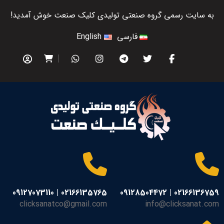
به سایت رسمی گروه صنعتی تولیدی کلیک صنعت خوش آمدید!
فارسی
English
02166135765 | 09127073110
02166136759 | 09128504472
clicksanatco@gmail.com
info@clicksanat.com