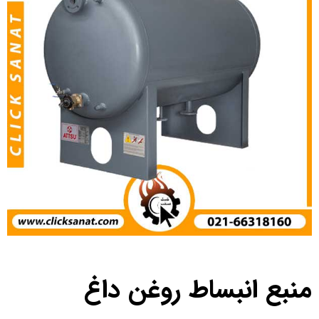
منبع انبساط روغن داغ