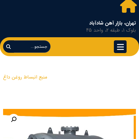
تهران، بازار آهن شادآباد
بلوک 1، طبقه 2، واحد 45
منبع انبساط روغن داغ
محصولات
منبع انبساط روغن داغ