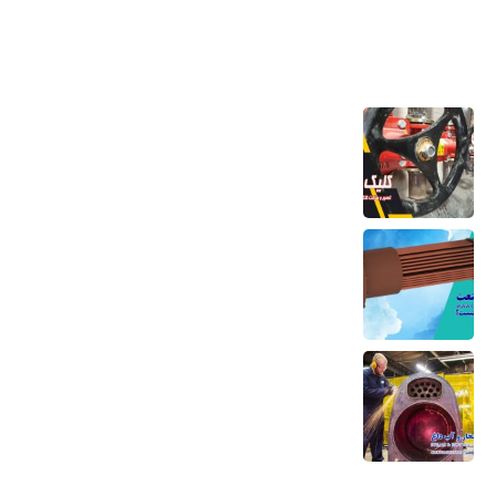
آخرین مطالب
تعمیر و ساخت کلکتور موتورخانه
6 مرداد 1405
کویل مسی منبع کویلی هواساز کندانسور چیلر
و مبدل حرارتی
6 مرداد 1405
تعمیر بویلر بخار و آب داغ تعمیر صفحه لوله،
تیوب و بدنه
5 مرداد 1405