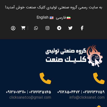
به سایت رسمی گروه صنعتی تولیدی کلیک صنعت خوش آمدید!
فارسی
English
02166135765 | 09127073110
02166136759 | 09128504472
clicksanatco@gmail.com
info@clicksanat.com