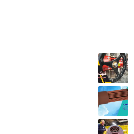
آخرین مطالب
تعمیر و ساخت کلکتور موتورخانه
6 مرداد 1405
کویل مسی منبع کویلی هواساز کندانسور چیلر
و مبدل حرارتی
6 مرداد 1405
تعمیر بویلر بخار و آب داغ تعمیر صفحه لوله،
تیوب و بدنه