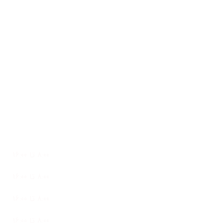
بلوک 1، طبقه 2، واحد 45
02166318160
info@clicksanat.com
تلفن واتساپ: 09127073110
ساعات کاری
پشتیبانی 24 ساعته در 7 روز هفته
شنبه
8:00 تا 16:00
یک شنبه
8:00 تا 16:00
دو شنبه
8:00 تا 16:00
سه شنبه
8:00 تا 16:00