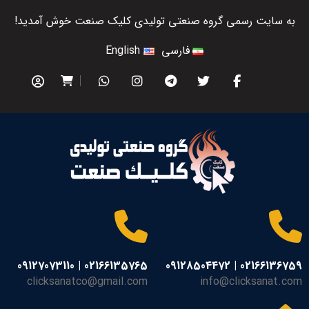
به سایت رسمی گروه صنعتی تولیدی کلیک صنعت خوش آمدید!
فارسی
English
02166135765 | 09127073110
02166136759 | 09128504472
clicksanatco@gmail.com
info@clicksanat.com