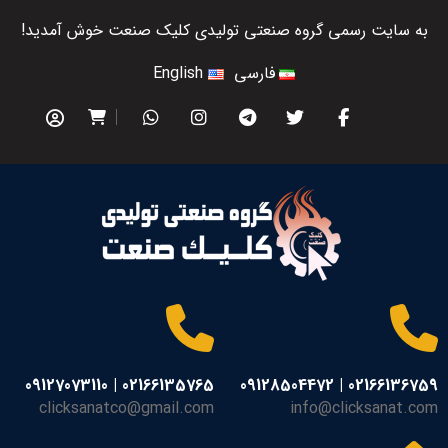
به سایت رسمی گروه صنعتی تولیدی کلیک صنعت خوش آمدید!
فارسی
English
02166135765 | 09127073110
02166136759 | 09128504472
clicksanatco@gmail.com
info@clicksanat.com