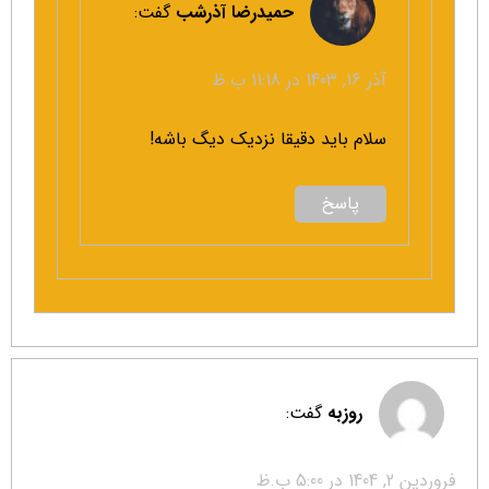
حمیدرضا آذرشب
گفت:
آذر 16, 1403 در 11:18 ب.ظ
سلام باید دقیقا نزدیک دیگ باشه!
پاسخ
روزبه
گفت:
فروردین 2, 1404 در 5:00 ب.ظ