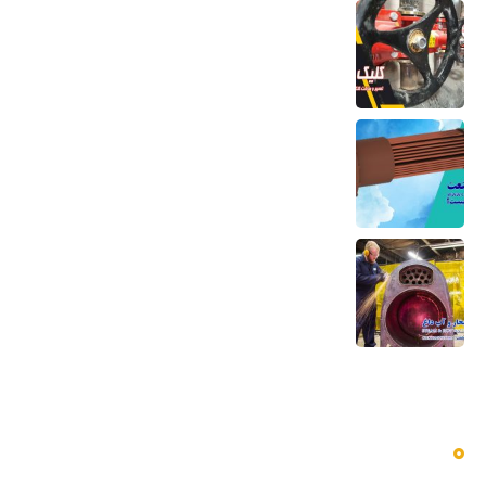
تعمیر و ساخت کلکتور موتورخانه
6 مرداد 1405
کویل مسی منبع کویلی هواساز کندانسور چیلر
و مبدل حرارتی
6 مرداد 1405
تعمیر بویلر بخار و آب داغ تعمیر صفحه لوله،
تیوب و بدنه
5 مرداد 1405
دسترسی سریع به منوها
بلاگ