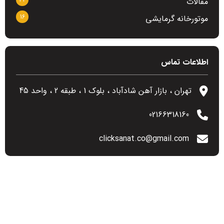
مقالات
16
موتورخانه گرمایشی
اطلاعات تماس
تهران ، بازار آهن شادآباد ، بلوک 1 ، طبقه 2 ، واحد 45
02166318160
clicksanat.co@gmail.com
آخرین مطالب