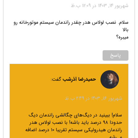
شهریور 14, 1403 در 12:09 ب.ظ
سلام. نصب لولاس هدر چقدر راندمان سیستم موتورخانه رو
بالا
میبره؟
پاسخ
حمیدرضا آذرشب
گفت:
شهریور 16, 1403 در 2:49 ب.ظ
سلام! ببینید در دیگ‌های چگالشی راندمان دیگ
حدودا ۹۸ درصد باید باشه! با نصب لولاس هدر
راندمان هیدرولیکی سیستم تقریبا ۱۰ درصد اضافه
می‌شه